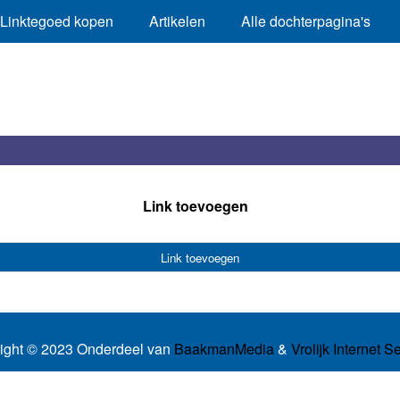
Linktegoed kopen
Artikelen
Alle dochterpagina's
Link toevoegen
Link toevoegen
ight © 2023 Onderdeel van
BaakmanMedia
&
Vrolijk Internet S